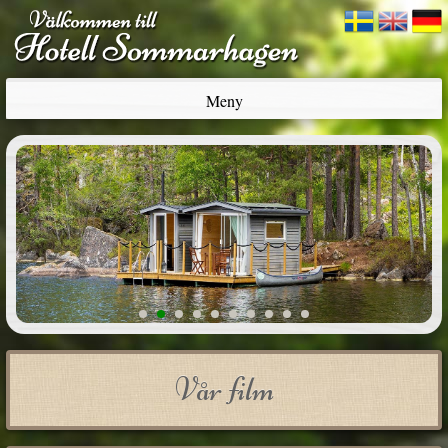
Meny
1
2
3
4
5
6
7
8
9
10
Vår film