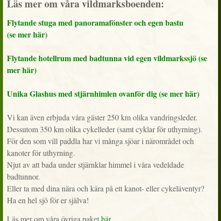
Läs mer om våra vildmarksboenden:
Flytande stuga med panoramafönster och egen bastu
(se mer här)
Flytande hotellrum med badtunna vid egen vildmarkssjö (se
mer här)
Unika Glashus med stjärnhimlen ovanför dig (se mer här)
Vi kan även erbjuda våra gäster 250 km olika vandringsleder.
Dessutom 350 km olika cykelleder (samt cyklar för uthyrning).
För den som vill paddla har vi många sjöar i närområdet och
kanoter för uthyrning.
Njut av att bada under stjärnklar himmel i våra vedeldade
badtunnor.
Eller ta med dina nära och kära på ett kanot- eller cykeläventyr?
Ha en hel sjö för er själva!
Läs mer om våra övriga paket
här