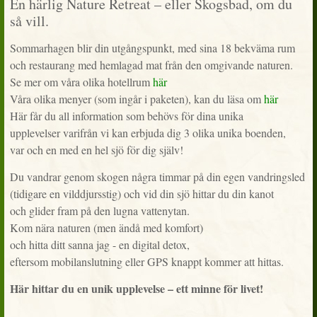
En härlig Nature Retreat – eller Skogsbad, om du
så vill.
Sommarhagen blir din utgångspunkt, med sina 18 bekväma rum
och restaurang med hemlagad mat från den omgivande naturen.
Se mer om våra olika hotellrum
här
Våra olika menyer (som ingår i paketen), kan du läsa om
här
Här får du all information som behövs för dina unika
upplevelser varifrån vi kan erbjuda dig 3 olika unika boenden,
var och en med en hel sjö för dig själv!
Du vandrar genom skogen några timmar på din egen vandringsled
(tidigare en vilddjursstig) och vid din sjö hittar du din kanot
och glider fram på den lugna vattenytan.
Kom nära naturen (men ändå med komfort)
och hitta ditt sanna jag - en digital detox,
eftersom mobilanslutning eller GPS knappt kommer att hittas.
Här hittar du en unik upplevelse – ett minne för livet!