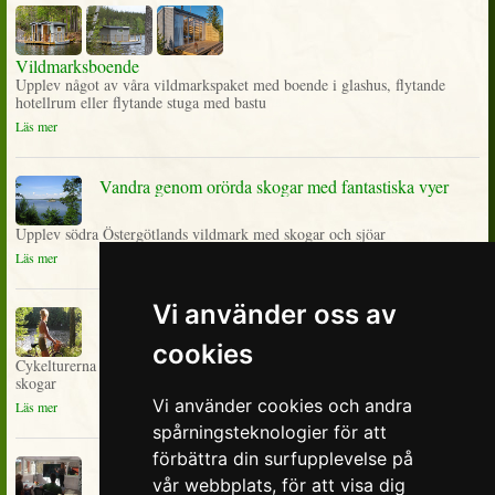
Vildmarksboende
Upplev något av våra vildmarkspaket med boende i glashus, flytande
hotellrum eller flytande stuga med bastu
Läs mer
Vandra genom orörda skogar med fantastiska vyer
Upplev södra Östergötlands vildmark med skogar och sjöar
Läs mer
Vi använder oss av
Cykeläventyr med natur och komfort
cookies
Cykelturerna går på små slingrande vägar, mellan sjöar, ängar och genom
skogar
Vi använder cookies och andra
Läs mer
spårningsteknologier för att
förbättra din surfupplevelse på
Konferera i naturnära miljö
vår webbplats, för att visa dig