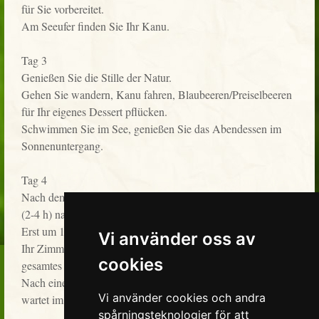
für Sie vorbereitet.
Am Seeufer finden Sie Ihr Kanu.
Tag 3
Genießen Sie die Stille der Natur.
Gehen Sie wandern, Kanu fahren, Blaubeeren/Preiselbeeren
für Ihr eigenes Dessert pflücken.
Schwimmen Sie im See, genießen Sie das Abendessen im
Sonnenuntergang.
Tag 4
Nach dem Frühstück im Glashaus wandert ihr zurück
(2-4 h) nach Sommarhagen.
Erst um 11 Uhr müsst ihr das Glashaus verlassen.
Vi använder oss av
Ihr Zimmer bleibt in Sommarhagen, sodass ihr euer
cookies
gesamtes Gepäck dort unterbringen könnt.
Nach einer Dusche (vielleicht einer Erholung?)
Vi använder cookies och andra
wartet im Restaurant ein 2-Gänge-Abendessen auf euch.
spårningsteknologier för att