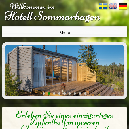
Menü
1
2
3
4
5
6
7
8
9
Erleben Sie einen einzigartigen
Aufenthalt in unseren
Glashäusern kombiniert mit